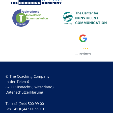
...
..
...
reviews
© The Coaching Company
In der Teien 6
8700 Küsnacht (Switzerland)
Datenschutzerklärung
Tel +41 (0)44 500 99 00
Fax +41 (0)44 500 99 01