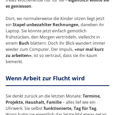
freies Wochenende nur für sie –
eigentlich wollte sie
es geniessen
.
Dort, wo normalerweise die Kinder sitzen liegt jetzt
ein
Stapel unbezahlter Rechnungen
, daneben ihr
Laptop. Sie könnte jetzt einfach gemütlich
frühstücken, den Morgen vertrödeln, vielleicht in
einem
Buch
blättern. Doch ihr Blick wandert immer
wieder zum Computer. Der Impuls,
«nur mal kurz
zu arbeiten»
, ist so vertraut, dass sie ihn kaum
bemerkt.
Wenn Arbeit zur Flucht wird
Sie denkt zurück an die letzten Monate:
Termine,
Projekte, Haushalt, Familie
– alles lief wie ein
Uhrwerk. Sie selbst
funktionierte, Tag für Tag
.
Wann hatte sie eigentlich das letzte Mal etwas getan,