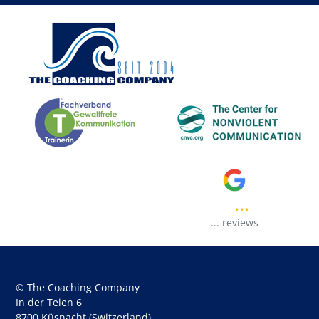
...
..
...
reviews
© The Coaching Company
In der Teien 6
8700 Küsnacht (Switzerland)