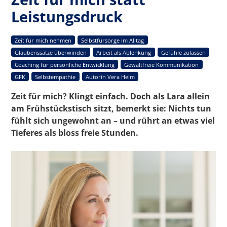
Leistungsdruck
Zeit für mich nehmen
Selbstfürsorge im Alltag
Glaubenssätze überwinden
Arbeit als Ablenkung
Gefühle zulassen
Coaching für persönliche Entwicklung
Gewaltfreie Kommunikation
GFK
Selbstempathie
Autorin Vera Heim
Zeit für mich? Klingt einfach. Doch als Lara allein
am Frühstückstisch sitzt, bemerkt sie: Nichts tun
fühlt sich ungewohnt an – und rührt an etwas viel
Tieferes als bloss freie Stunden.