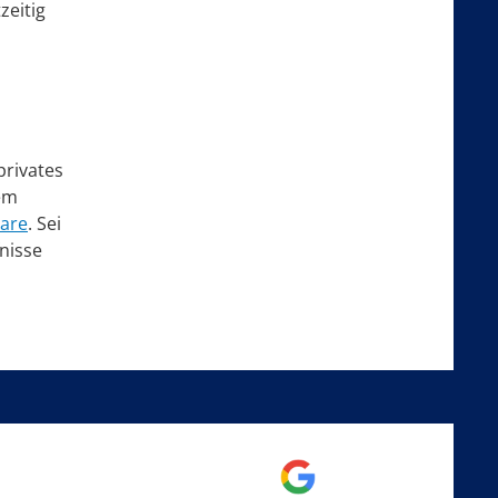
zeitig
privates
rem
are
. Sei
fnisse