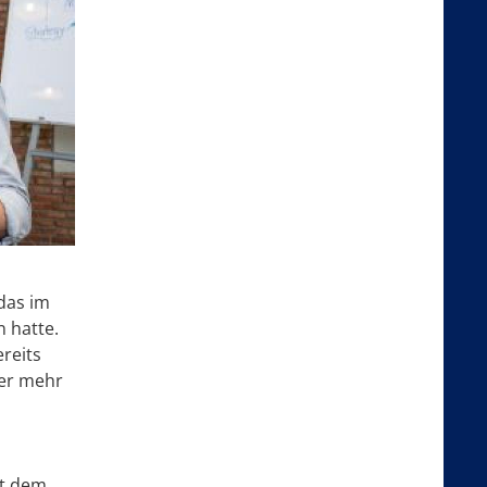
 das im
 hatte.
ereits
er mehr
it dem