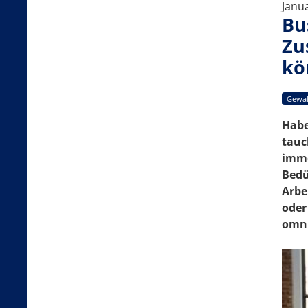
Janu
Bu
Zu
kö
Gewal
Habe
tauc
imme
Bedü
Arbe
oder
omni