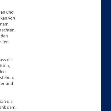
nden und
rken von
einem
rachten.
n den
alten
ass die
ätten,
len
 stehen.
erer und
man die
Dank dem,