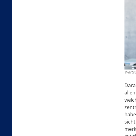
Wertsc
Dara
alle
welc
zentr
habe
sich
merke