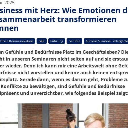
ar 2025
siness mit Herz: Wie Emotionen d
sammenarbeit transformieren
nnen
tfreie Kommunikation
GFK
Führung
Gefühle
Autorin Susanne Ledergerb
n Gefühle und Bedürfnisse Platz im Geschäftsleben? Die
ht in unseren Seminaren nicht selten auf und sie ersta
r wieder. Denn ich kann mir eine Arbeitswelt ohne Gef
rfnisse nicht vorstellen und kenne auch keinen entspr
itsplatz. Gerade dann, wenn es darum geht, Probleme z
 Konflikte zu bewältigen, sind Gefühle und Bedürfnisse
präsent und unverzichtbar, wie folgendes Beispiel zeigt