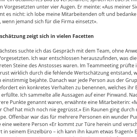
n Vorgesetzten unter vier Augen. Er meinte: «Aus meiner Si
mt es nicht: ich lobe meine Mitarbeitenden oft und bedanke
, wenn jemand sich für die Firma einsetzt».
schätzung zeigt sich in vielen Facetten
nächstes suchte ich das Gespräch mit dem Team, ohne Anw
Vorgesetzten. Ich war entschlossen herauszufinden, was die
reten Steine des Anstosses waren. Im Teammeeting prüfte i
Frust wirklich durch die fehlende Wertschätzung entstand, 
 einstimmig bejahte. Danach war jede Person aus der Gru
efordert ein konkretes Verhalten zu benennen, welches ihr 
t erfüllte. Ich sammelte alle Aussagen auf einer Pinwand. 
ere Punkte genannt waren, erwähnte eine Mitarbeiterin: «
r Chef hat mich noch nie gegrüsst.» Ein Raunen ging durch 
pe. Offenbar war das für mehrere Personen ein wunder Punk
e eine weitere Person «Er kommt zur Türe herein und versc
t in seinem Einzelbüro – ich kann ihn kaum etwas fragen!» E