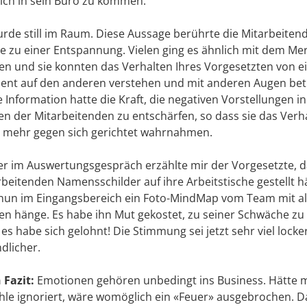
ich in sein Büro zu kommen.
urde still im Raum. Diese Aussage berührte die Mitarbeite
te zu einer Entspannung. Vielen ging es ähnlich mit dem Me
n und sie konnten das Verhalten Ihres Vorgesetzten von 
nt auf den anderen verstehen und mit anderen Augen bet
 Information hatte die Kraft, die negativen Vorstellungen i
en der Mitarbeitenden zu entschärfen, so dass sie das Verh
t mehr gegen sich gerichtet wahrnahmen.
er im Auswertungsgespräch erzählte mir der Vorgesetzte, d
rbeitenden Namensschilder auf ihre Arbeitstische gestellt h
nun im Eingangsbereich ein Foto-MindMap vom Team mit al
n hänge. Es habe ihn Mut gekostet, zu seiner Schwäche zu
es habe sich gelohnt! Die Stimmung sei jetzt sehr viel lock
ndlicher.
 Fazit:
Emotionen gehören unbedingt ins Business. Hätte 
hle ignoriert, wäre womöglich ein «Feuer» ausgebrochen. 