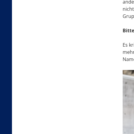
ander
nich
Grup
Bitt
Es kr
mehr
Name