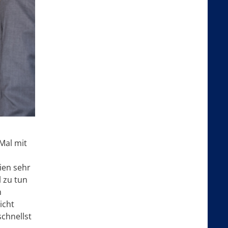
Mal mit
ien sehr
l zu tun
m
icht
schnellst