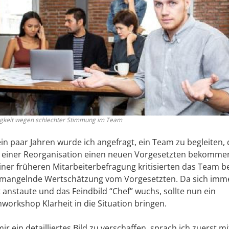
igkeit wegen schlechter Stimmung im Team
in paar Jahren wurde ich angefragt, ein Team zu begleiten,
 einer Reorganisation einen neuen Vorgesetzten bekommen
iner früheren Mitarbeiterbefragung kritisierten das Team b
 mangelnde Wertschätzung vom Vorgesetzten. Da sich imm
 anstaute und das Feindbild “Chef” wuchs, sollte nun ein
workshop Klarheit in die Situation bringen.
r ein detailliertes Bild zu verschaffen, sprach ich zuerst m