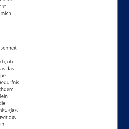
cht
 mich
esenheit
ch, ob
was das
ppe
Bedürfnis
Nachdem
Mein
die
t. «Ja»,
hwindet
in