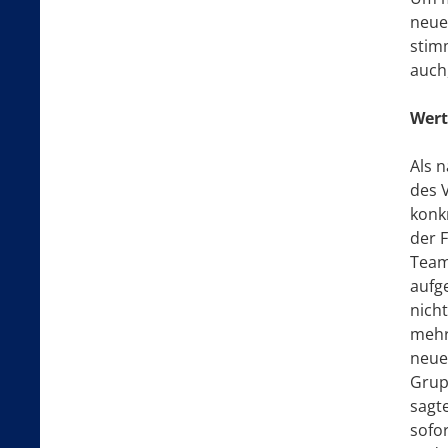
neue
stim
auch
Wert
Als 
des 
konk
der 
Team
aufg
nich
mehr
neue
Grup
sagt
sofor