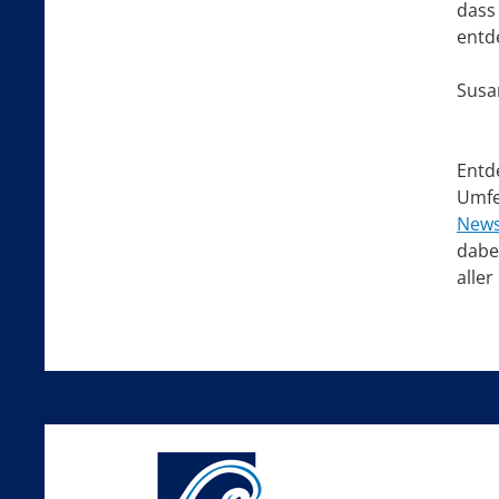
dass
entd
Susa
Entd
Umfe
News
dabei
aller