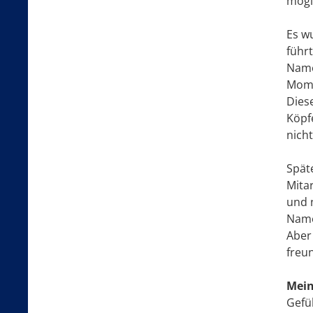
mögl
Es w
führ
Name
Mome
Diese
Köpf
nich
Spät
Mita
und 
Name
Aber 
freu
Mein
Gefü