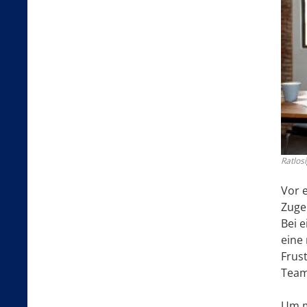
Ratlos
Vor e
Zuge
Bei e
eine
Frust
Team
Um mi