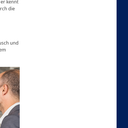
 er kennt
rch die
ausch und
dem