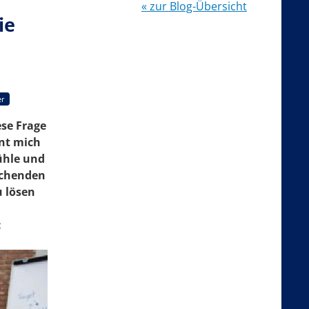
« zur Blog-Übersicht
ie
er
se Frage
unt mich
ühle und
echenden
u lösen
: