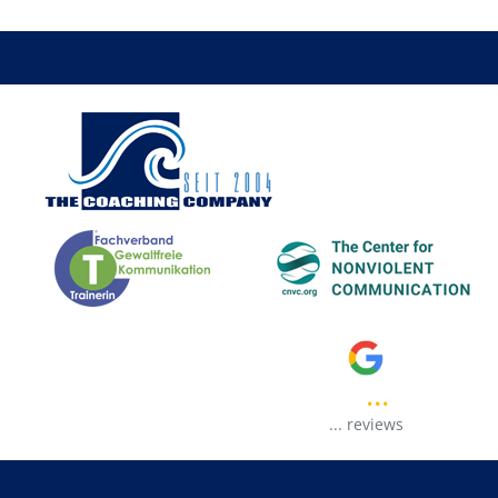
...
..
...
reviews