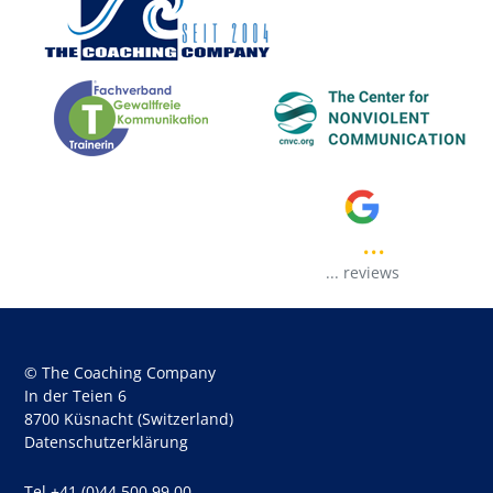
...
..
...
reviews
© The Coaching Company
In der Teien 6
8700 Küsnacht (Switzerland)
Datenschutzerklärung
Tel +41 (0)44 500 99 00